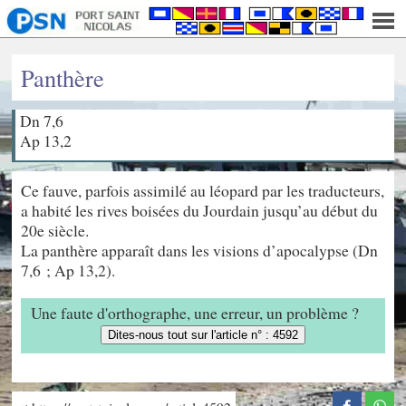
Panthère
Dn 7,6
Ap 13,2
Ce fauve, parfois assimilé au léopard par les traducteurs,
a habité les rives boisées du Jourdain jusqu’au début du
20e siècle.
La panthère apparaît dans les visions d’apocalypse (Dn
7,6 ; Ap 13,2).
Une faute d'orthographe, une erreur, un problème ?
Dites-nous tout sur l'article n° : 4592