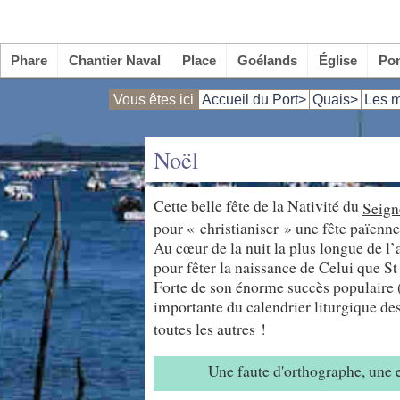
Phare
Chantier Naval
Place
Goélands
Église
Po
Vous êtes ici
Accueil du Port>
Quais>
Les m
Noël
Cette belle fête de la Nativité du
Seign
pour « christianiser » une fête païenne 
Au cœur de la nuit la plus longue de l
pour fêter la naissance de Celui que S
Forte de son énorme succès populaire (e
importante du calendrier liturgique de
toutes les autres !
Une faute d'orthographe, une