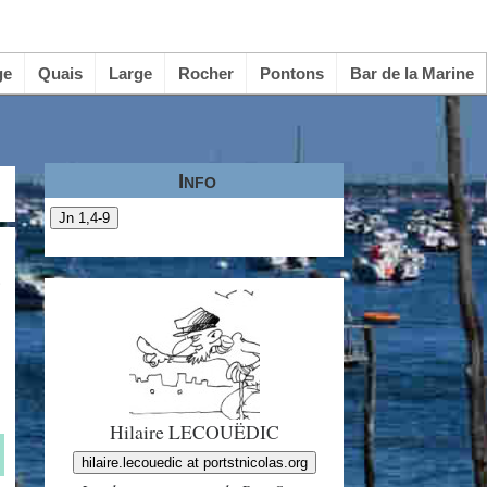
ge
Quais
Large
Rocher
Pontons
Bar de la Marine
Info
Jn 1,4-9
.
Hilaire LECOUËDIC
hilaire.lecouedic at portstnicolas.org