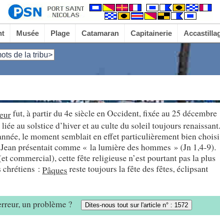
nt
Musée
Plage
Catamaran
Capitainerie
Accastilla
ots de la tribu>
fut, à partir du 4e siècle en Occident, fixée au 25 décembre
eur
liée au solstice d’hiver et au culte du soleil toujours renaissant
’année, le moment semblait en effet particulièrement bien choisi
t Jean présentait comme « la lumière des hommes » (Jn 1,4-9).
t commercial), cette fête religieuse n’est pourtant pas la plus
s chrétiens :
reste toujours la fête des fêtes, éclipsant
Pâques
 erreur, un problème ?
Dites-nous tout sur l'article n° : 1572