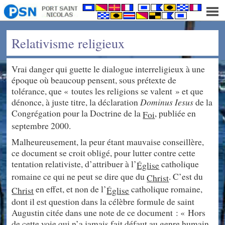
Relativisme religieux
Vrai danger qui guette le dialogue interreligieux à une
époque où beaucoup pensent, sous prétexte de
tolérance, que « toutes les religions se valent » et que
dénonce, à juste titre, la déclaration
Dominus Iesus
de la
Congrégation pour la Doctrine de la
, publiée en
Foi
septembre 2000.
Malheureusement, la peur étant mauvaise conseillère,
ce document se croit obligé, pour lutter contre cette
tentation relativiste, d’attribuer à l’
catholique
Église
romaine ce qui ne peut se dire que du
. C’est du
Christ
en effet, et non de l’
catholique romaine,
Christ
Église
dont il est question dans la célèbre formule de saint
Augustin citée dans une note de ce document : « Hors
de cette voie qui n’a jamais fait défaut au genre humain,