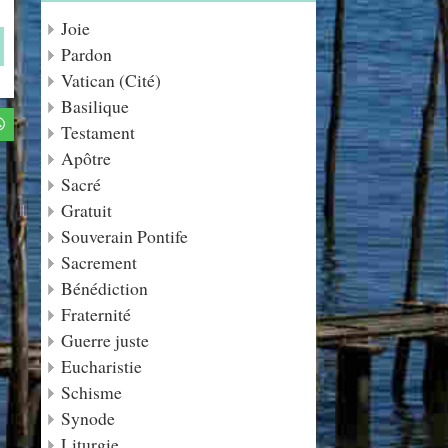
Joie
Pardon
Vatican (Cité)
Basilique
Testament
Apôtre
Sacré
Gratuit
Souverain Pontife
Sacrement
Bénédiction
Fraternité
Guerre juste
Eucharistie
Schisme
Synode
Liturgie