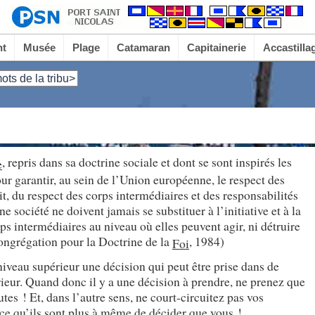
nt
Musée
Plage
Catamaran
Capitainerie
Accastilla
ots de la tribu>
, repris dans sa doctrine sociale et dont se sont inspirés les
e
ur garantir, au sein de l’Union européenne, le respect des
it, du respect des corps intermédiaires et des responsabilités
e société ne doivent jamais se substituer à l’initiative et à la
ps intermédiaires au niveau où elles peuvent agir, ni détruire
Congrégation pour la Doctrine de la
, 1984)
Foi
niveau supérieur une décision qui peut être prise dans de
rieur. Quand donc il y a une décision à prendre, ne prenez que
tes ! Et, dans l’autre sens, ne court-circuitez pas vos
e qu’ils sont plus à même de décider que vous !