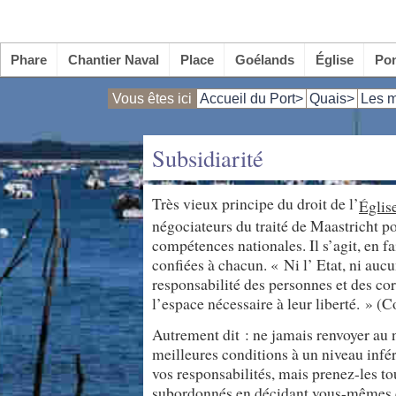
Phare
Chantier Naval
Place
Goélands
Église
Po
Vous êtes ici
Accueil du Port>
Quais>
Les m
Subsidiarité
Très vieux principe du droit de l’
Églis
négociateurs du traité de Maastricht po
compétences nationales. Il s’agit, en fa
confiées à chacun. « Ni l’ Etat, ni aucun
responsabilité des personnes et des cor
l’espace nécessaire à leur liberté. » (
Autrement dit : ne jamais renvoyer au 
meilleures conditions à un niveau infé
vos responsabilités, mais prenez-les tou
subordonnés en décidant vous-mêmes c