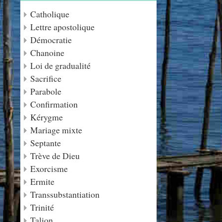
Catholique
Lettre apostolique
Démocratie
Chanoine
Loi de gradualité
Sacrifice
Parabole
Confirmation
Kérygme
Mariage mixte
Septante
Trève de Dieu
Exorcisme
Ermite
Transsubstantiation
Trinité
Talion