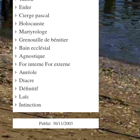
Enfer
Cierge pascal
Holocauste
Martyrologe
Grenouille de bénitier
Bain ecclésial
Agnostique
For interne For externe
Auréole
Diacre
Définitif
Laïc
Intinction
Publié: 30/11/2003