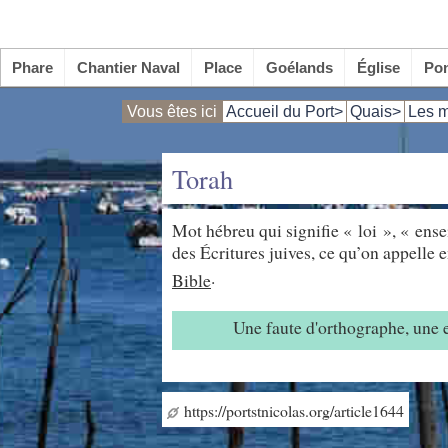
Phare
Chantier Naval
Place
Goélands
Église
Po
Vous êtes ici
Accueil du Port>
Quais>
Les m
Torah
Mot hébreu qui signifie « loi », « ense
des Écritures juives, ce qu’on appelle 
.
Bible
Une faute d'orthographe, une
https://portstnicolas.org/article1644