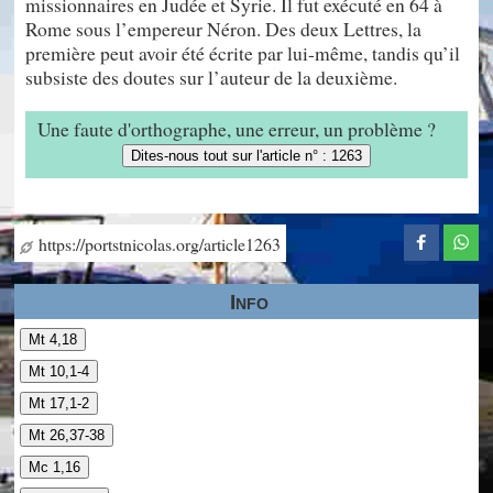
missionnaires en Judée et Syrie. Il fut exécuté en 64 à
Rome sous l’empereur Néron. Des deux Lettres, la
première peut avoir été écrite par lui-même, tandis qu’il
subsiste des doutes sur l’auteur de la deuxième.
Une faute d'orthographe, une erreur, un problème ?
Dites-nous tout sur l'article n° : 1263
https://portstnicolas.org/article1263
Info
Mt 4,18
Mt 10,1-4
Mt 17,1-2
Mt 26,37-38
Mc 1,16