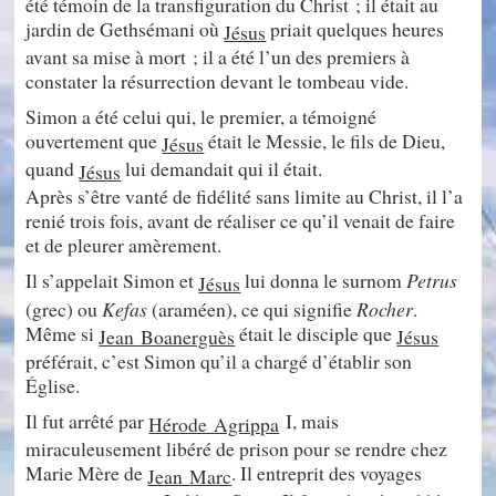
été témoin de la transfiguration du Christ ; il était au
jardin de Gethsémani où
priait quelques heures
Jésus
avant sa mise à mort ; il a été l’un des premiers à
constater la résurrection devant le tombeau vide.
Simon a été celui qui, le premier, a témoigné
ouvertement que
était le Messie, le fils de Dieu,
Jésus
quand
lui demandait qui il était.
Jésus
Après s’être vanté de fidélité sans limite au Christ, il l’a
renié trois fois, avant de réaliser ce qu’il venait de faire
et de pleurer amèrement.
Il s’appelait Simon et
lui donna le surnom
Petrus
Jésus
(grec) ou
Kefas
(araméen), ce qui signifie
Rocher
.
Même si
était le disciple que
Jean Boanerguès
Jésus
préférait, c’est Simon qu’il a chargé d’établir son
Église.
Il fut arrêté par
I, mais
Hérode
Agrippa
miraculeusement libéré de prison pour se rendre chez
Marie Mère de
. Il entreprit des voyages
Jean
Marc