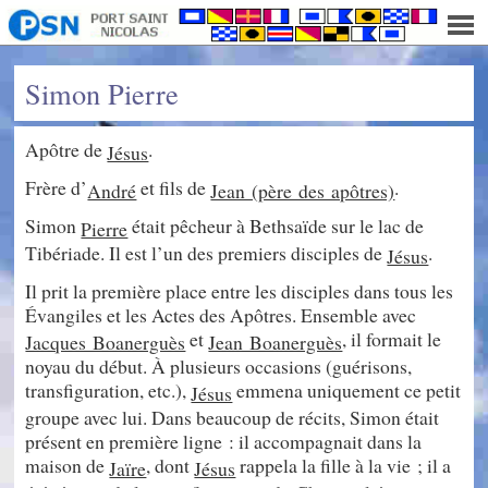
Simon Pierre
Apôtre de
.
Jésus
Frère d’
et fils de
.
André
Jean (père des apôtres)
Simon
était pêcheur à Bethsaïde sur le lac de
Pierre
Tibériade. Il est l’un des premiers disciples de
.
Jésus
Il prit la première place entre les disciples dans tous les
Évangiles et les Actes des Apôtres. Ensemble avec
et
, il formait le
Jacques Boanerguès
Jean Boanerguès
noyau du début. À plusieurs occasions (guérisons,
transfiguration, etc.),
emmena uniquement ce petit
Jésus
groupe avec lui. Dans beaucoup de récits, Simon était
présent en première ligne : il accompagnait dans la
maison de
, dont
rappela la fille à la vie ; il a
Jaïre
Jésus