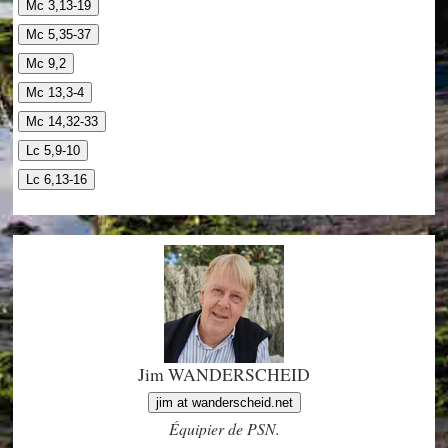
Mc 3,13-19
Mc 5,35-37
Mc 9,2
Mc 13,3-4
Mc 14,32-33
Lc 5,9-10
Lc 6,13-16
Jim WANDERSCHEID
jim at wanderscheid.net
Équipier de PSN.