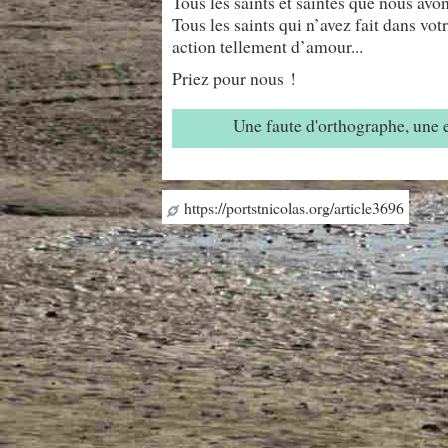
Tous les saints et saintes que nous avo
Tous les saints qui n’avez fait dans vo
action tellement d’amour...
Priez pour nous !
Une faute d'orthographe, une
https://portstnicolas.org/article3696