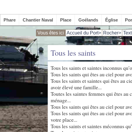
Phare
Chantier Naval
Place
Goélands
Église
Po
Vous êtes ici
Accueil du Port>
Rocher>
Text
Tous les saints
Tous les saints et saintes inconnus qu’o
Tous les saints qui êtes au ciel pour av
Tous les saints et saintes qui êtes au c
avoir élevé une famille...
Toutes les saintes femmes qui êtes au c
ménage...
Tous les saints qui êtes au ciel pour av
Tous les saints qui êtes au ciel pour av
votre place...
Tous les saints et saintes méconnus qu’