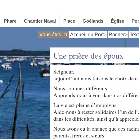
Phare
Chantier Naval
Place
Goélands
Église
Po
Vous êtes ici
Accueil du Port>
Rocher>
Text
Une prière des époux
Seigneur,
aujourd’hui nous faisons le choix de 
Nous sommes différents.
Apprends-nous à voir dans nos différen
La vie est pleine d’imprévus.
Aide-nous à rester solidaires l’un de l’
dans les difficultés, ainsi qu’à appréci
Nous avons eu la chance que des racine
parents, frères et sœurs.