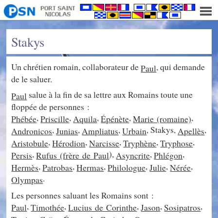
Stakys
Un chrétien romain, collaborateur de
, qui demande
Paul
de le saluer.
salue à la fin de sa lettre aux Romains toute une
Paul
floppée de personnes :
,
,
,
,
,
Phébée
Priscille
Aquila
Épénète
Marie (romaine)
,
,
,
, Stakys,
,
Andronicos
Junias
Ampliatus
Urbain
Apellès
,
,
,
,
,
Aristobule
Hérodion
Narcisse
Tryphène
Tryphose
,
),
,
,
Persis
Rufus (frère de
Paul
Asyncrite
Phlégon
,
,
,
,
,
,
Hermès
Patrobas
Hermas
Philologue
Julie
Nérée
.
Olympas
Les personnes saluant les Romains sont :
,
,
,
,
,
Paul
Timothée
Lucius de Corinthe
Jason
Sosipatros