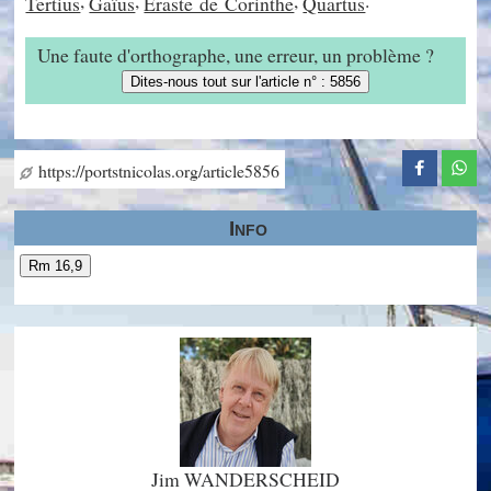
,
,
,
.
Tertius
Gaïus
Éraste de Corinthe
Quartus
Une faute d'orthographe, une erreur, un problème ?
Dites-nous tout sur l'article n° : 5856
https://portstnicolas.org/article5856
Info
Rm 16,9
Jim WANDERSCHEID